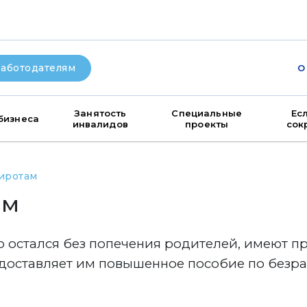
аботодателям
О
Занятость
Специальные
Ес
бизнеса
инвалидов
проекты
сок
иротам
ам
кто остался без попечения родителей, имеют
едоставляет им повышенное пособие по безр