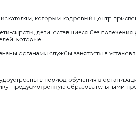
оискателям, которым кадровый центр присвои
и-сироты, дети, оставшиеся без попечения р
елей, которые:
знаны органами службы занятости в устано
рудоустроены в период обучения в организа
тику, предусмотренную образовательными п