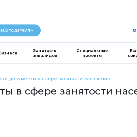
аботодателям
О
Занятость
Специальные
Ес
бизнеса
инвалидов
проекты
сок
ые документы в сфере занятости населения
ы в сфере занятости нас